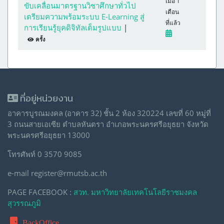
เมื่อ 1
ขับเคลื่อนมาตรฐานวิชาศึกษาทั่วไป
เดือน
เตรียมความพร้อมระบบ E-Learning สู่
ที่แล้ว
การเรียนรู้ยุคดิจิทัลเต็มรูปแบบ
|
ครั้ง
ที่อยู่หน่วยงาน
อาคารบูรณมงคล (อาคาร 32) ชั้น 2 ห้อง 320224 เลขที่ 60 หมู่ที่
3 ถนนสายเอเซีย ตำบลหันตรา อำเภอพระนครศรีอยุธยา จังหวัด
พระนครศรีอยุธยา 13000
โทรศัพท์ 0 3570 9085
e-mail register@rmutsb.ac.th
PAGE FACEBOOK :
สวท. มหาวิทยาลัยเทคโนโลยีราชมงคล
สุวรรณภูมิ
BackOffice