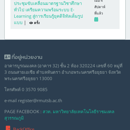
เมื่อ 4
ประชุมขับเคลื่อนมาตรฐานวิชาศึกษา
สัปดาห์
ทั่วไป เตรียมความพร้อมระบบ E-
ที่แล้ว
Learning สู่การเรียนรู้ยุคดิจิทัลเต็มรูป
แบบ
|
ครั้ง
ที่อยู่หน่วยงาน
อาคารบูรณมงคล (อาคาร 32) ชั้น 2 ห้อง 320224 เลขที่ 60 หมู่ที่
3 ถนนสายเอเซีย ตำบลหันตรา อำเภอพระนครศรีอยุธยา จังหวัด
พระนครศรีอยุธยา 13000
โทรศัพท์ 0 3570 9085
e-mail register@rmutsb.ac.th
PAGE FACEBOOK :
สวท. มหาวิทยาลัยเทคโนโลยีราชมงคล
สุวรรณภูมิ
BackOffice