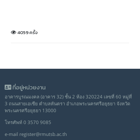
4059 ครั้ง
ที่อยู่หน่วยงาน
อาคารบูรณมงคล (อาคาร 32) ชั้น 2 ห้อง 320224 เลขที่ 60 หมู่ที่
3 ถนนสายเอเซีย ตำบลหันตรา อำเภอพระนครศรีอยุธยา จังหวัด
พระนครศรีอยุธยา 13000
โทรศัพท์ 0 3570 9085
e-mail register@rmutsb.ac.th