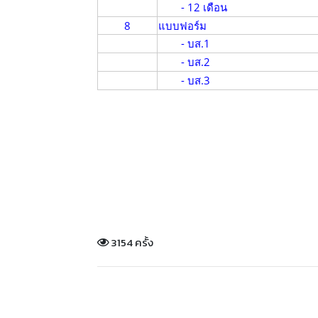
- 12 เดือน
8
แบบฟอร์ม
- บส.1
- บส.2
- บส.3
3154 ครั้ง