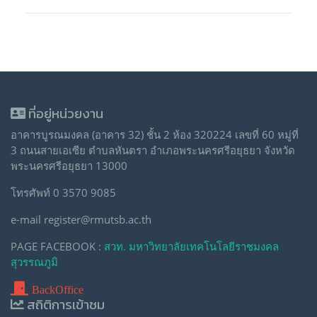
ที่อยู่หน่วยงาน
อาคารบูรณมงคล (อาคาร 32) ชั้น 2 ห้อง 320224 เลขที่ 60 หมู่ที่
3 ถนนสายเอเซีย ตำบลหันตรา อำเภอพระนครศรีอยุธยา จังหวัด
พระนครศรีอยุธยา 13000
โทรศัพท์ 0 3570 9085
e-mail register@rmutsb.ac.th
PAGE FACEBOOK :
สวท. มหาวิทยาลัยเทคโนโลยีราชมงคล
สุวรรณภูมิ
BackOffice
สถิติการเข้าชม