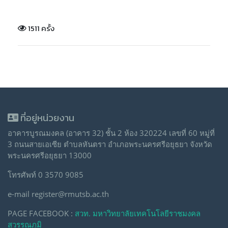
1511 ครั้ง
ที่อยู่หน่วยงาน
อาคารบูรณมงคล (อาคาร 32) ชั้น 2 ห้อง 320224 เลขที่ 60 หมู่ที่
3 ถนนสายเอเซีย ตำบลหันตรา อำเภอพระนครศรีอยุธยา จังหวัด
พระนครศรีอยุธยา 13000
โทรศัพท์ 0 3570 9085
e-mail register@rmutsb.ac.th
PAGE FACEBOOK :
สวท. มหาวิทยาลัยเทคโนโลยีราชมงคล
สุวรรณภูมิ