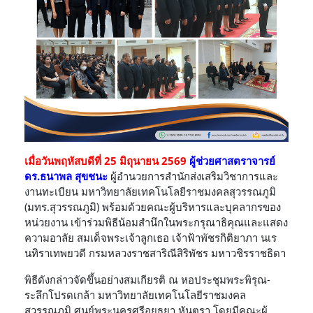
เมื่อวันพฤหัสบดีที่ 25 มิถุนายน 2569
ผู้ช่วยศาสตราจารย์
ดร.ธนาพล สุขชนะ
ผู้อำนวยการสำนักส่งเสริมวิชาการและ
งานทะเบียน มหาวิทยาลัยเทคโนโลยีราชมงคลสุวรรณภูมิ
(มทร.สุวรรณภูมิ) พร้อมด้วยคณะผู้บริหารและบุคลากรของ
หน่วยงาน เข้าร่วมพิธีน้อมสำนึกในพระกรุณาธิคุณและแสดง
ความอาลัย สมเด็จพระเจ้าลูกเธอ เจ้าฟ้าพัชรกิติยาภา นเร
นทิราเทพยวดี กรมหลวงราชสาริณีสิริพัชร มหาวชิรราชธิดา
พิธีดังกล่าวจัดขึ้นอย่างสมเกียรติ ณ หอประชุมพระพิรุณ-
ระลึกโปรดเกล้า มหาวิทยาลัยเทคโนโลยีราชมงคล
สุวรรณภูมิ ศูนย์พระนครศรีอยุธยา หันตรา โดยมีคณะผู้