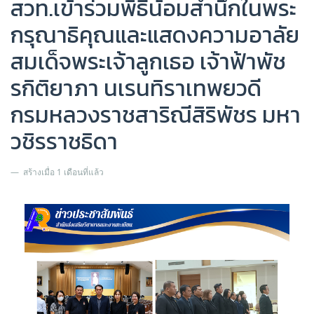
สวท.เข้าร่วมพิธีน้อมสำนึกในพระ
กรุณาธิคุณและแสดงความอาลัย
สมเด็จพระเจ้าลูกเธอ เจ้าฟ้าพัช
รกิติยาภา นเรนทิราเทพยวดี
กรมหลวงราชสาริณีสิริพัชร มหา
วชิรราชธิดา
สร้างเมื่อ 1 เดือนที่แล้ว