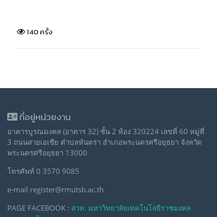
140 ครั้ง
ที่อยู่หน่วยงาน
อาคารบูรณมงคล (อาคาร 32) ชั้น 2 ห้อง 320224 เลขที่ 60 หมู่ที่
3 ถนนสายเอเซีย ตำบลหันตรา อำเภอพระนครศรีอยุธยา จังหวัด
พระนครศรีอยุธยา 13000
โทรศัพท์ 0 3570 9085
e-mail register@rmutsb.ac.th
PAGE FACEBOOK :
สวท. มหาวิทยาลัยเทคโนโลยีราชมงคล