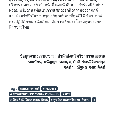
บริหาร คณาจารย์ เจ้าหน้าที่ และนักศึกษา เข้าร่วมพิธีอย่าง
พร้อมเพรียงกัน เพื่อเป็นการแสดงออกถึงความจงรักภักดี
และน้อมรำลึกในพระกรุณาธิคุณอันหาที่สุดมิได้ ที่พระองค์
ทรงปฏิบัติพระกรณียกิจนานัปการเพื่อประโยชน์สุขของพสก
นิกรชาวไทย
ข้อมูลจาก : ภาพ/ข่าว : สำนักส่งเสริมวิชาการและงาน
ทะเบียน, มนัญญา ทองมูล, ภักดี รัตนวิจิตรสกุล
จัดทำ : ณัฐพล จงสมจิตต์
Tag :
#มทร.สุวรรณภูมิ
# RMUTSB
# สำนักส่งเสริมวิชาการและงานทะเบียน
# สวท
# น้อมสำนึกในพระกรุณาธิคุณ
# ศูนย์พระนครศรีอยุธยาหันตรา
#