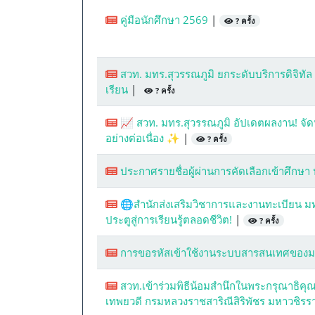
คู่มือนักศึกษา 2569
|
? ครั้ง
สวท. มทร.สุวรรณภูมิ ยกระดับบริการดิจิทั
เรียน
|
? ครั้ง
📈 สวท. มทร.สุวรรณภูมิ อัปเดตผลงาน! จัดป
อย่างต่อเนื่อง ✨
|
? ครั้ง
ประกาศรายชื่อผู้ผ่านการคัดเลือกเข้าศึกษา
🌐สำนักส่งเสริมวิชาการและงานทะเบียน มทร
ประตูสู่การเรียนรู้ตลอดชีวิต!
|
? ครั้ง
การขอรหัสเข้าใช้งานระบบสารสนเทศของม
สวท.เข้าร่วมพิธีน้อมสำนึกในพระกรุณาธิคุ
เทพยวดี กรมหลวงราชสาริณีสิริพัชร มหาวชิร