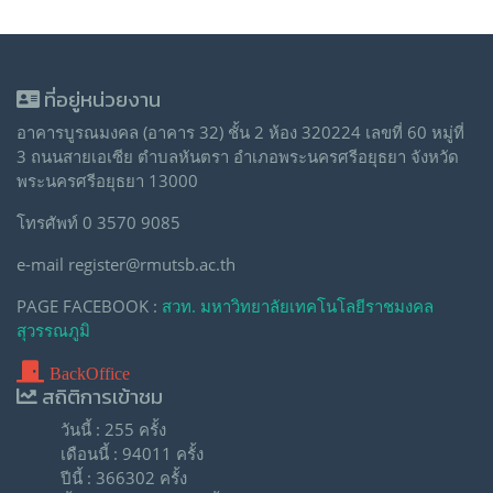
ที่อยู่หน่วยงาน
อาคารบูรณมงคล (อาคาร 32) ชั้น 2 ห้อง 320224 เลขที่ 60 หมู่ที่
3 ถนนสายเอเซีย ตำบลหันตรา อำเภอพระนครศรีอยุธยา จังหวัด
พระนครศรีอยุธยา 13000
โทรศัพท์ 0 3570 9085
e-mail register@rmutsb.ac.th
PAGE FACEBOOK :
สวท. มหาวิทยาลัยเทคโนโลยีราชมงคล
สุวรรณภูมิ
BackOffice
สถิติการเข้าชม
วันนี้ : 255 ครั้ง
เดือนนี้ : 94011 ครั้ง
ปีนี้ : 366302 ครั้ง