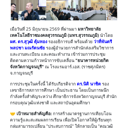
เมื่อวันที่ 25 มิถุนายน 2569 ที่ผ่านมา
มหาวิทยาลัย
เทคโนโลยีราชมงคลสุวรรณภูมิ (มทร.สุวรรณภูมิ)
นำโดย
ผศ. ดร.สุวุฒิ ตุ้มทอง
รองอธิการบดี พร้อมด้วย
ว่าที่พันตรี
พลปชา มณรัตนชัย
รองผู้อำนวยการสำนักส่งเสริมวิชาการ
และงานทะเบียน และคณะทำงาน เข้าร่วมการประชุม
ติดตามความก้าวหน้าการขับเคลื่อน
"ธนาคารหน่วยกิต
จังหวัดกาญจนบุรี"
ณ โรงแรมอาร์.เอส. (ราชศุภมิตร)
จ.กาญจนบุรี
การประชุมในครั้งนี้ ได้รับเกียรติจาก
ดร.นิติ นาชิต
รอง
เลขาธิการสภาการศึกษา เป็นประธาน โดยเป็นการผนึก
กำลังครั้งสำคัญระหว่าง ศึกษาธิการจังหวัดกาญจนบุรี สำนัก
กรอบคุณวุฒิแห่งชาติ และสถาบันอุดมศึกษา
🤝
เป้าหมายสำคัญคือ:
การสร้างมาตรฐานการเทียบโอน
ความรู้และสะสมผลการเรียน เพื่อเปิดโอกาสให้ผู้เรียนทุก
กลุ่มสามารถเปลี่ยน "ประสบการณ์" ให้กลายเป็น "คุณวุฒิ