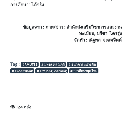
การศึกษา" ได้จริง
ข้อมูลจาก : ภาพ/ข่าว : สำนักส่งเสริมวิชาการและงาน
ทะเบียน, ปรีชา ไตรรุ่ง
จัดทำ : ณัฐพล จงสมจิตต์
Tag :
#RMUTSB
# มทรสุวรรณภูมิ
# ธนาคารหน่วยกิต
# CreditBank
# LifelongLearning
# การศึกษายุคใหม่
124 ครั้ง