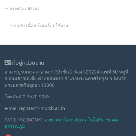
สร้างเมื่อ 2 ปีที่แล้ว
ขออภัย เนื้อหาไม่พร้อมใช้งาน....
ที่อยู่หน่วยงาน
อาคารบูรณมงคล (อาคาร 32) ชั้น 2 ห้อง 320224 เลขที่ 60 หมู่ที่
3 ถนนสายเอเซีย ตำบลหันตรา อำเภอพระนครศรีอยุธยา จังหวัด
พระนครศรีอยุธยา 13000
โทรศัพท์ 0 3570 9085
e-mail register@rmutsb.ac.th
PAGE FACEBOOK :
สวท. มหาวิทยาลัยเทคโนโลยีราชมงคล
สุวรรณภูมิ