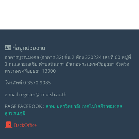
ที่อยู่หน่วยงาน
อาคารบูรณมงคล (อาคาร 32) ชั้น 2 ห้อง 320224 เลขที่ 60 หมู่ที่
3 ถนนสายเอเซีย ตำบลหันตรา อำเภอพระนครศรีอยุธยา จังหวัด
พระนครศรีอยุธยา 13000
โทรศัพท์ 0 3570 9085
e-mail register@rmutsb.ac.th
PAGE FACEBOOK :
สวท. มหาวิทยาลัยเทคโนโลยีราชมงคล
สุวรรณภูมิ
BackOffice