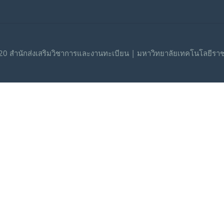
0 สำนักส่งเสริมวิชาการและงานทะเบียน | มหาวิทยาลัยเทคโนโลยีรา